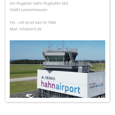
Am Flugplatz Hahn-Flughafen 663
55483 Lautzenhausen
Tel.:
+49 (0) 69 643 55 7000
Mail:
info@airit.de