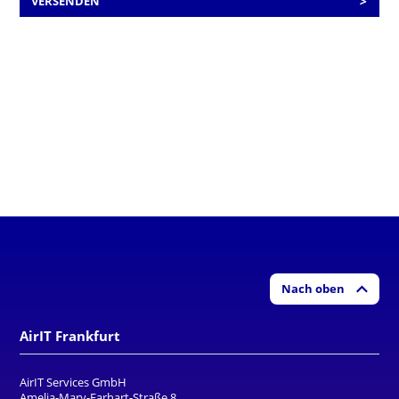
VERSENDEN
Nach oben
AirIT Frankfurt
AirIT Services GmbH
Amelia-Mary-Earhart-Straße 8