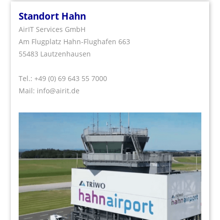
Standort Hahn
AirIT Services GmbH
Am Flugplatz Hahn-Flughafen 663
55483 Lautzenhausen
Tel.:
+49 (0) 69 643 55 7000
Mail:
info@airit.de